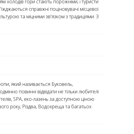
нням холодів гори стають порожніми, і туристи
з'їжджаються справжні поціновувачі місцевої
ьтурою та міцними зв'язком з традиціями. З
ропи, який називається Буковель,
одмінно повинні відвідати не тільки любителі
отелів, SPA, еко-лазень за доступною ціною
ого року, Різдва, Водохреща та багатьох