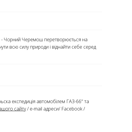
рпат - Чорний Черемош перетворюється на
дчути всю силу природи і віднайти себе серед
Гірьска експедиція автомобілем ГАЗ-66" та
ашого сайту
/ е-mail адреси/ Facebook /