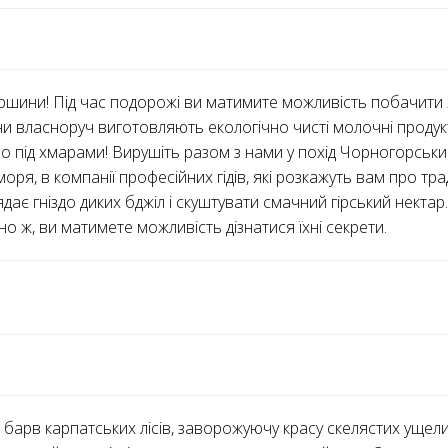
вершини! Під час подорожі ви матимите можливість побачити ж
они власноруч виготовляють екологічно чисті молочні продук
о під хмарами! Вирушіть разом з нами у похід Чорногорськи
оря, в компанії професійних гідів, які розкажуть вам про тра
дає гніздо диких бджіл і скуштувати смачний гірський нектар
йно ж, ви матимете можливість дізнатися їхні секрети.
арв карпатських лісів, заворожуючу красу скелястих ущелин