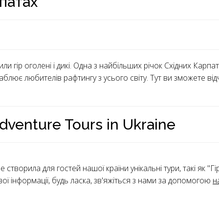
патах
или гір оголені і дикі. Одна з найбільших річок Східних Ка
ваблює любителів рафтингу з усього світу. Тут ви зможете ві
venture Tours in Ukraine
 створила для гостей нашої країни унікальні тури, такі як "
вої інформації, будь ласка, зв'яжіться з нами за допомогою
н