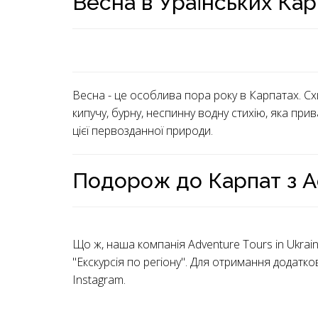
Весна в Ураїнських Кар
Весна - це особлива пора року в Карпатах. Сх
кипучу, бурну, неспинну водну стихію, яка при
цієї первозданної природи.
Подорож до Карпат з Ad
Що ж, наша компанія Adventure Tours in Ukraine
"Екскурсія по регіону". Для отримання додатко
Instagram.