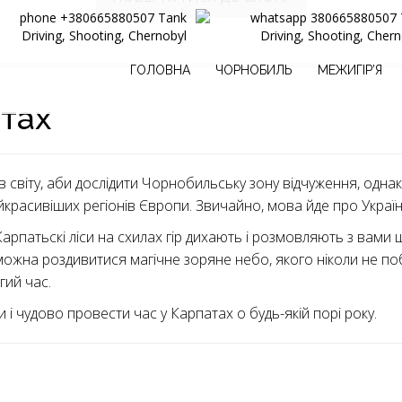
ГОЛОВНА
ЧОРНОБИЛЬ
МЕЖИГІР’Я
тах
 світу, аби дослідити Чорнобильську зону відчуження, однак б
айкрасивіших регіонів Європи. Звичайно, мова йде про Україн
Карпатьскі ліси на схилах гір дихають і розмовляють з вами
очі можна роздивитися магічне зоряне небо, якого ніколи не 
гий час.
 чудово провести час у Карпатах о будь-якій порі року.