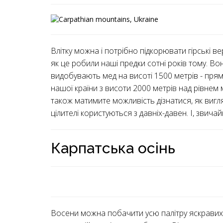
Влітку можна і потрібно підкорювати гірські 
як це робили наші предки сотні років тому. В
видобувають мед на висоті 1500 метрів - прям
нашої країни з висоти 2000 метрів над рівнем м
також матимите можливість дізнатися, як вигля
цілителі користуються з давніх-давен. І, звича
Карпатська осінь
Восени можна побачити усю палітру яскравих б