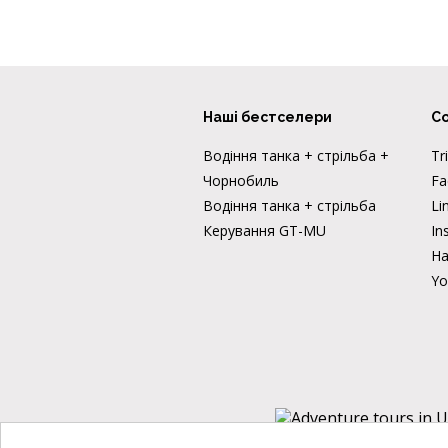
Наші бестселери
Со
Водіння танка + стрільба +
Tr
Чорнобиль
Fa
Водіння танка + стрільба
Li
Керування GT-MU
In
На
Yo
Для покращення ді