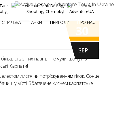
СТРІЛЬБА
ТАНКИ
ПРИГОДИ
ПРО НАС
30
SEP
ільшість з них навіть і не чули, що тут, в
ські Карпати!
 шелестом листя чи потріскуванням гілок. Сонце
побачиш у місті. Збагачене киснем карпатське