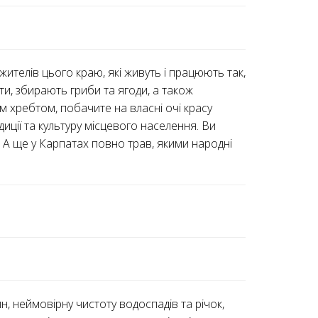
ителів цього краю, які живуть і працюють так,
ти, збирають гриби та ягоди, а також
м хребтом, побачите на власні очі красу
диції та культуру місцевого населення. Ви
. А ще у Карпатах повно трав, якими народні
, неймовірну чистоту водоспадів та річок,