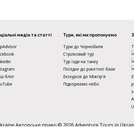
ціальні медіа та статті
Тури, які ми пропонуємо
З
ipAdvisor
Тури до Чорнобиля
Т
cebook
Стрілковий тур
nkedin
Тур їзди на танку
stagram
Поїздки до ракетної бази
ш блог
Екскурсія до Міжгір'я
E
uTube
Підкорюємо небо
p
s
А
U
Авторське право © 2026 Adventure Tours in Ukrain
яльності веб-сайт збирає файли cookie. Для отримання детальної інформації зверніться до