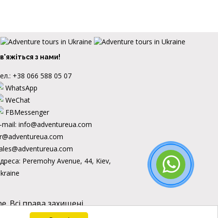
в'яжіться з нами!
ел.:
+38 066 588 05 07
WhatsApp
WeChat
FBMessenger
-mail:
info@adventureua.com
r@adventureua.com
ales@adventureua.com
дреса:
Peremohy Avenue, 44, Kiev,
kraine
e.
Всі права захищені.
 нашого
Terms of Use