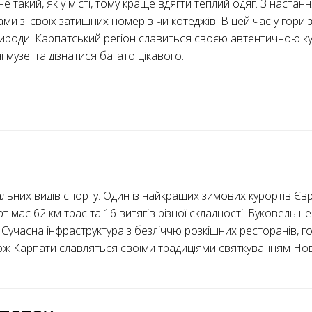
 не такий, як у місті, тому краще вдягти теплий одяг. З наста
и зі своїх затишних номерів чи котеджів. В цей час у гори 
ироди. Карпатський регіон славиться своєю автентичною кул
 музеї та дізнатися багато цікавого.
льних видів спорту. Один із найкращих зимових курортів Єв
 має 62 км трас та 16 витягів різної складності. Буковель не
 Сучасна інфраструктура з безліччю розкішних ресторанів, г
ж Карпати славляться своїми традиціями святкуванням Нов