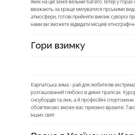
яких на цій землі вельми багато. Вітер у горах
вважають за краще милуватися гірськими видам
атмосфери, готові прийняти виклик суворої пр
нами ви зможете відвідати місцеві етнографічні
Гори взимку
Карпатська зима - рай для любителів екстрема
розташований глибоко в диких пралісах. Курорт
сноубордів та лиж, а й професійні спортсмени.
обов'язково зможе вас приємно вразити. Тако
інших свят.