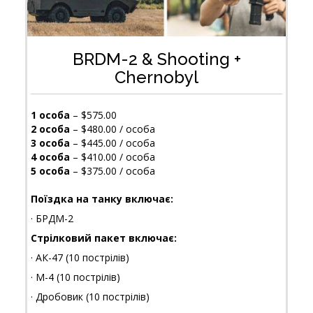
BRDM-2 & Shooting +
Chernobyl
1 особа
– $575.00
2 особа
– $480.00 / особа
3 особа
– $445.00 / особа
4 особа
– $410.00 / особа
5 особа
– $375.00 / особа
Поїздка на танку включає:
· БРДМ-2
Стрілковий пакет включає:
· АК-47 (10 пострілів)
· М-4 (10 пострілів)
· Дробовик (10 пострілів)