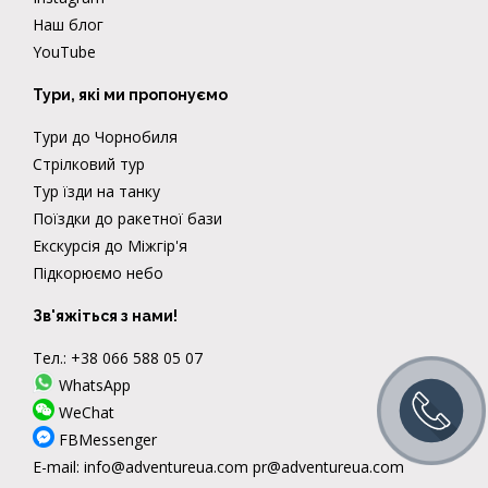
Наш блог
YouTube
Тури, які ми пропонуємо
Тури до Чорнобиля
Стрілковий тур
Тур їзди на танку
Поїздки до ракетної бази
Екскурсія до Міжгір'я
Підкорюємо небо
Зв'яжіться з нами!
Тел.:
+38 066 588 05 07
WhatsApp
WeChat
FBMessenger
E-mail:
info@adventureua.com
pr@adventureua.com