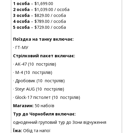
1 особа
– $1,699.00
2 особа
– $1,039.00 / особа
3 особа
– $829.00 / особа
4 особа
– $789.00 / особа
5 особа
– $729.00 / особа
Поїздка на танку включає:
· ГТ-МУ
Стрілковий пакет включає:
· АК-47 (10 пострілів)
· М-4 (10 пострілів)
· Дробовик (10 пострілів)
· Steyr AUG (10 пострілів)
· Glock-17 пістолет (10 пострілів)
Магазин:
50 набоїв
Тур до Чорнобиля включає:
одноденний груповий тур до Зони відчуження
Їжа:
Обід та напої