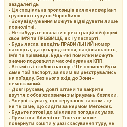
заздалегідь
- Ця спеціальна пропозиція включає варіант
групового туру по Чорнобилю
- Зону відчуження можуть відвідувати лише
повнолітні.
- Не забудьте вказати в реєстраційній формі
своє ІМ’Я та ПРІЗВИЩЕ, як і у паспорті.
- Будь ласка, введіть ПРАВИЛЬНИЙ номер
паспорта, дату народження, національність,
ім’я та прізвище. Будь-які помилки можуть
значно подовжити час очікування КПП.
- Візьміть із собою паспорт! Це повинен бути
саме той паспорт, за яким ви реєструвались
на поїздку. Без нього вхід до Зони -
неможливий.
- Довгі рукави, довгі штани та закрите
взуття є обов’язковими з міркувань безпеки.
- Зверніть увагу, що керування танком - це
не те саме, що сидіти за кермом Mercedes.
- Будьте готові до мінливих погодних умов.
- Примітка: Adventure Tours не може
повернути кошти у разі скасування туру, не