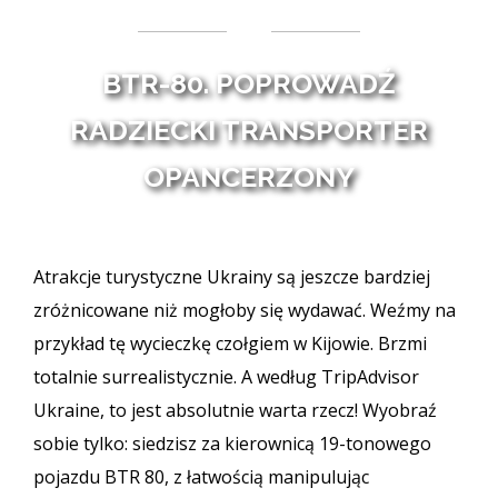
BTR-80. POPROWADŹ
RADZIECKI TRANSPORTER
OPANCERZONY
Atrakcje turystyczne Ukrainy są jeszcze bardziej
zróżnicowane niż mogłoby się wydawać. Weźmy na
przykład tę wycieczkę czołgiem w Kijowie. Brzmi
totalnie surrealistycznie. A według TripAdvisor
Ukraine, to jest absolutnie warta rzecz! Wyobraź
sobie tylko: siedzisz za kierownicą 19-tonowego
pojazdu BTR 80, z łatwością manipulując