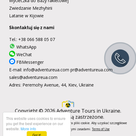
Wycieczka do Bazy rakietowej
Zwiedzanie Mezhyhirii
Latanie w Kijowie
Skontaktuj się z nami
Tel.:
+38 066 588 05 07
WhatsApp
WeChat
FBMessenger
E-mail:
info@adventureua.com
pr@adventureua.com
sales@adventureua.com
Adres:
Peremohy Avenue, 44, Kiev, Ukraine
Copyright © 2026 Adventure Tours in Ukraine.
Wszelkie prawa są zastrzeżone.
This website uses cookies to ensure
you get the best experience on our
Aby zapamiętać Twoje gusty, ta strona zbiera pliki cookie. Aby uzyskać szczegółowe
website.
More info
informacje, zapoznaj się z naszymi zasadami.
Terms of Use
Got it!